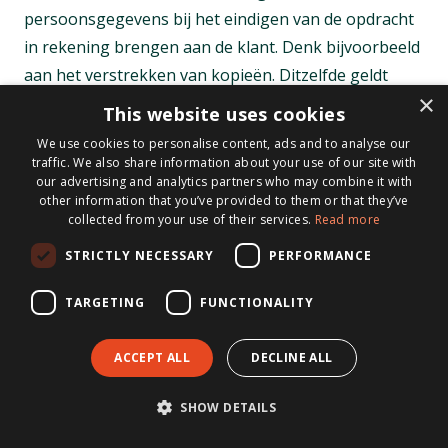
persoonsgegevens bij het eindigen van de opdracht
in rekening brengen aan de klant. Denk bijvoorbeeld
aan het verstrekken van kopieën. Ditzelfde geldt
×
voor de kosten van vernietiging van de
This website uses cookies
persoonsgegevens.
We use cookies to personalise content, ads and to analyse our
traffic. We also share information about your use of our site with
Mogelijke beperkingen in het uitoefenen van uw
our advertising and analytics partners who may combine it with
rechten op basis van de Algemene Verordening
other information that you’ve provided to them or that they’ve
collected from your use of their services.
Read more
Gegevensbescherming
STRICTLY NECESSARY
PERFORMANCE
Metis Notarissen stelt alles in het werk om te
voldoen aan uw rechten op basis van de Algemene
TARGETING
FUNCTIONALITY
Verordening Gegevensbescherming. Het kan echter
voorkomen dat deze rechten in conflict zijn met
ACCEPT ALL
DECLINE ALL
andere wettelijke bepalingen zoals de Wet op het
notarisambt. Mocht de notaris om die reden niet aan
SHOW DETAILS
één van de genoemde verzoek kunnen voldoen, dan