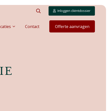
Inloggen cliëntdossier
caties
Contact
Offerte aanvragen
IE