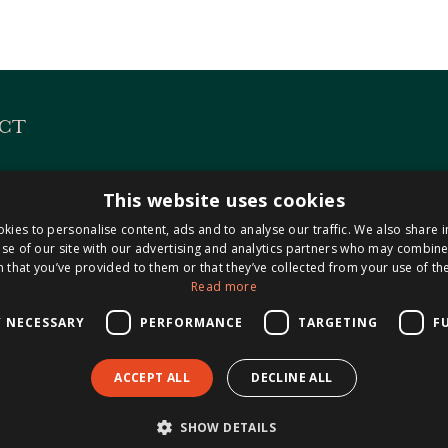
CT
es
KVK 14127487
This website uses cookies
 313
BTW NL8221.98.423.B0
kies to personalise content, ads and to analyse our traffic. We also share 
Maastricht-Airport
se of our site with our advertising and analytics partners who may combine 
 that you’ve provided to them or that they’ve collected from your use of the
Read more
0304
isnotarissen.nl
Y NECESSARY
PERFORMANCE
TARGETING
F
ACCEPT ALL
DECLINE ALL
Algemene
SHOW DETAILS