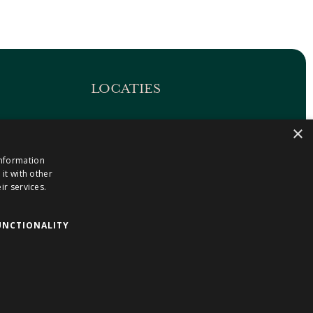
LOCATIES
Maastricht-Airport Beek
×
1
Geleen
information
Gulpen
it with other
Roermond
ir services.
Sittard
Holtum
UNCTIONALITY
 voorwaarden
|
Privacyverklaring
|
Cookieverklaring