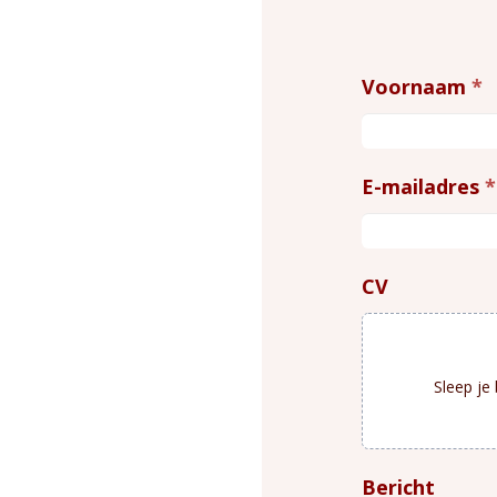
Sollicitatie
Voornaam
*
vacatures
E-mailadres
*
CV
Sleep je
Bericht