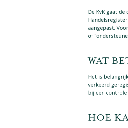
De KvK gaat de o
Handelsregister
aangepast. Voor
of “ondersteune
​WAT B
Het is belangrij
verkeerd geregi
bij een controle 
​HOE K