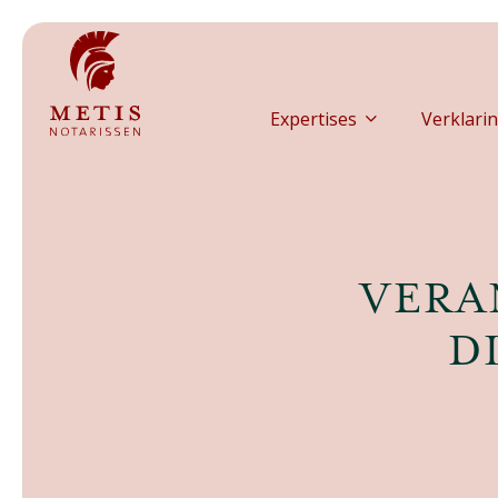
Expertises
Verklarin
​VER
D