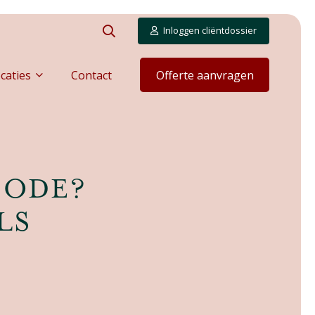
Inloggen cliëntdossier
caties
Contact
Offerte aanvragen
CODE?
LS