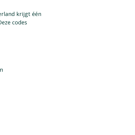
rland krijgt één
 Deze codes
en