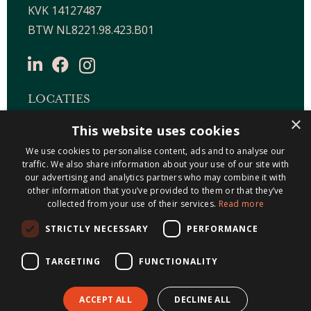
KVK 14127487
BTW NL8221.98.423.B01
LOCATIES
×
This website uses cookies
Maastricht-Airport Beek
Geleen
We use cookies to personalise content, ads and to analyse our
traffic. We also share information about your use of our site with
Gulpen
our advertising and analytics partners who may combine it with
Roermond
other information that you’ve provided to them or that they’ve
collected from your use of their services.
Read more
Sittard
STRICTLY NECESSARY
PERFORMANCE
Holtum
TARGETING
FUNCTIONALITY
© 2026 Metis Notarissen
ACCEPT ALL
DECLINE ALL