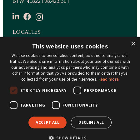
BTW NL8221.98.423.B01
LOCATIES
×
This website uses cookies
Maastricht-Airport Beek
We use cookies to personalise content, ads and to analyse our
Geleen
traffic. We also share information about your use of our site with
Gulpen
our advertising and analytics partners who may combine it with
Roermond
other information that you’ve provided to them or that they’ve
collected from your use of their services.
Read more
Sittard
STRICTLY NECESSARY
PERFORMANCE
Holtum
TARGETING
FUNCTIONALITY
ACCEPT ALL
DECLINE ALL
© 2026 Metis Notarissen
Algemene
SHOW DETAILS
voorwaarden
|
Privacyverklaring
|
Cookieverklaring