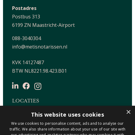
Postadres
Postbus 313
6199 ZN Maastricht-Airport
088-3040304
info@metisnotarissen.nl
KVK 14127487
BTW NL8221.98.423.B01
LOCATIES
×
This website uses cookies
Maastricht-Airport Beek
Geleen
We use cookies to personalise content, ads and to analyse our
traffic. We also share information about your use of our site with
Gulpen
our advertising and analytics partners who may combine it with