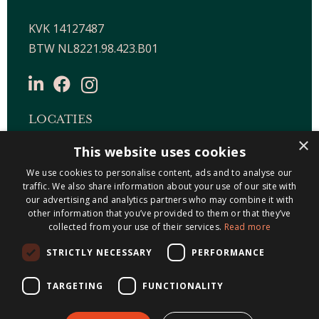
KVK 14127487
BTW NL8221.98.423.B01
LOCATIES
×
This website uses cookies
Maastricht-Airport Beek
Geleen
We use cookies to personalise content, ads and to analyse our
traffic. We also share information about your use of our site with
Gulpen
our advertising and analytics partners who may combine it with
Roermond
other information that you’ve provided to them or that they’ve
collected from your use of their services.
Read more
Sittard
STRICTLY NECESSARY
PERFORMANCE
Holtum
TARGETING
FUNCTIONALITY