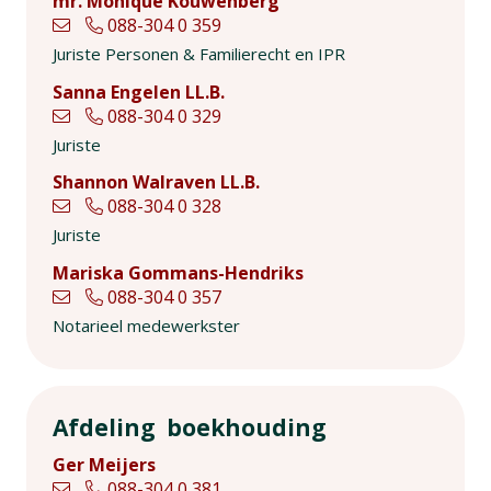
mr. Monique Kouwenberg
088-304 0 359
Juriste Personen & Familierecht en IPR
Sanna Engelen LL.B.
088-304 0 329
Juriste
Shannon Walraven LL.B.
088-304 0 328
Juriste
Mariska Gommans-Hendriks
088-304 0 357
Notarieel medewerkster
Afdeling boekhouding
Ger Meijers
088-304 0 381