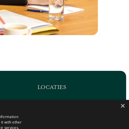
LOCATIES
Maastricht-Airport Beek
×
1
Geleen
information
Gulpen
it with other
Roermond
ir services.