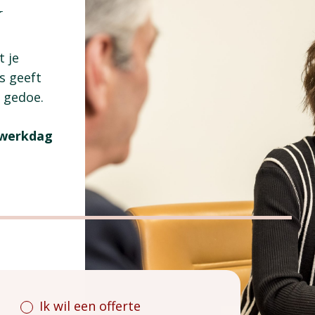
G
t je
s geeft
r gedoe.
1 werkdag
Ik wil een offerte