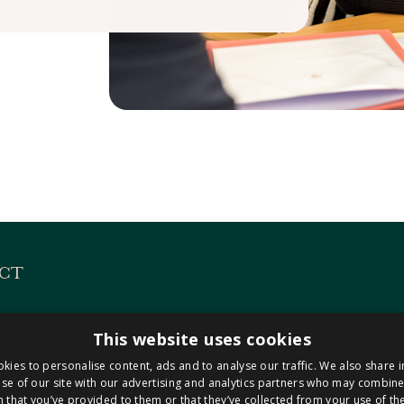
CT
es
KVK 14127487
This website uses cookies
 313
BTW NL8221.98.423.B0
kies to personalise content, ads and to analyse our traffic. We also share 
Maastricht-Airport
se of our site with our advertising and analytics partners who may combine 
 that you’ve provided to them or that they’ve collected from your use of the