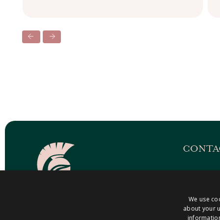
CONTA
Postadr
Postbus
We use coo
6199 ZN 
about your u
information