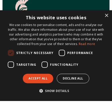
×
This website uses cookies
We use cookies to personalise content, ads and to analyse our
traffic. We also share information about your use of our site with
our advertising and analytics partners who may combine it with
CONTACT
other information that you’ve provided to them or that they’ve
collected from your use of their services.
Read more
Postadres
STRICTLY NECESSARY
PERFORMANCE
Postbus 313
6199 ZN Maastricht-Airport
TARGETING
FUNCTIONALITY
088-3040304
ACCEPT ALL
DECLINE ALL
info@metisnotarissen.nl
SHOW DETAILS
KVK 14127487
BTW NL8221.98.423.B01