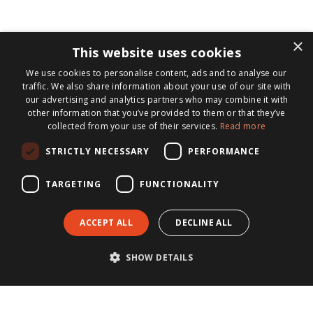
×
This website uses cookies
We use cookies to personalise content, ads and to analyse our
traffic. We also share information about your use of our site with
our advertising and analytics partners who may combine it with
other information that you’ve provided to them or that they’ve
collected from your use of their services.
Read more
STRICTLY NECESSARY
PERFORMANCE
CONTACT
TARGETING
FUNCTIONALITY
Postadres
ACCEPT ALL
DECLINE ALL
Postbus 313
6199 ZN Maastricht-Airport
SHOW DETAILS
088-3040304
info@metisnotarissen.nl