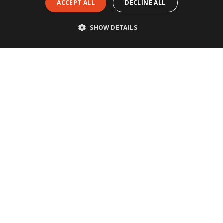
ACCEPT ALL
DECLINE ALL
SHOW DETAILS
CONTACT
Postadres
Postbus 313
6199 ZN Maastricht-Airport
088-3040304
info@metisnotarissen.nl
KVK 14127487
BTW NL8221.98.423.B01
LOCATIES