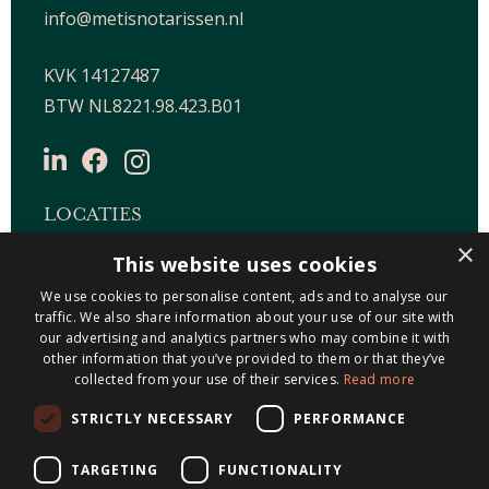
info@metisnotarissen.nl
KVK 14127487
BTW NL8221.98.423.B01
LOCATIES
×
This website uses cookies
Maastricht-Airport Beek
Geleen
We use cookies to personalise content, ads and to analyse our
traffic. We also share information about your use of our site with
Gulpen
our advertising and analytics partners who may combine it with
Roermond
other information that you’ve provided to them or that they’ve
collected from your use of their services.
Read more
Sittard
STRICTLY NECESSARY
PERFORMANCE
Holtum
TARGETING
FUNCTIONALITY