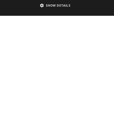
SHOW DETAILS
CONTACT
Postadres
Postbus 313
6199 ZN Maastricht-Airport
088-3040304
info@metisnotarissen.nl