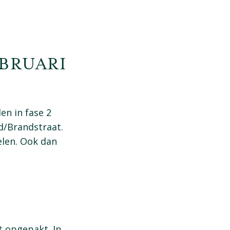
EBRUARI
en in fase 2
d/Brandstraat.
elen. Ook dan
t opgepakt. In