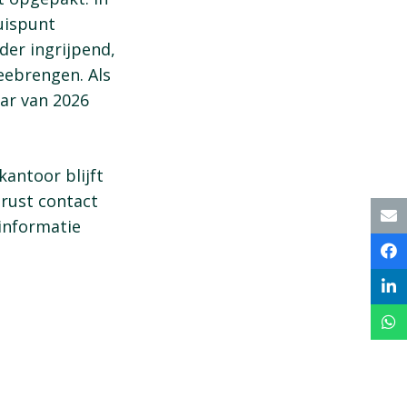
ruispunt
der ingrijpend,
eebrengen. Als
aar van 2026
kantoor blijft
erust contact
informatie