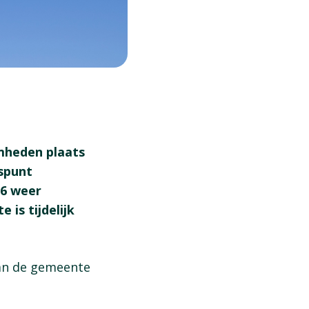
mheden plaats
spunt
26 weer
is tijdelijk
van de gemeente