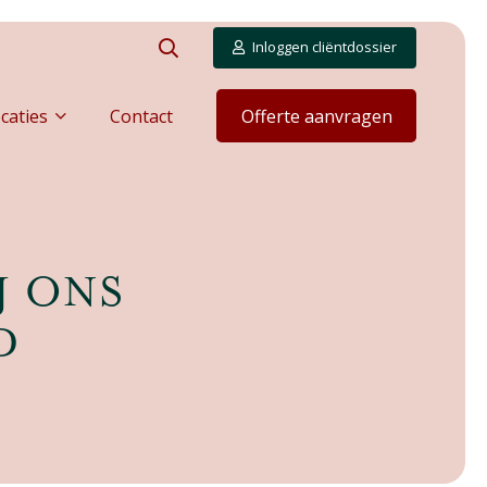
Inloggen cliëntdossier
caties
Contact
Offerte aanvragen
J ONS
D