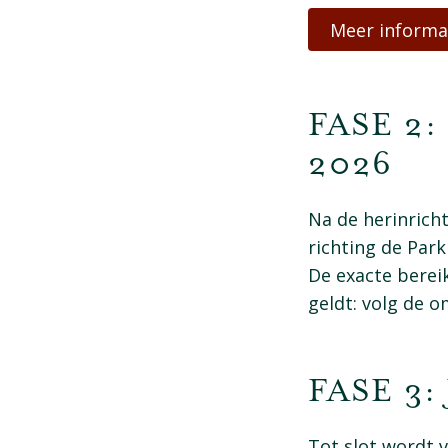
Meer informa
​FASE 2
2026
Na de herinrich
richting de Par
De exacte berei
geldt: volg de 
FASE 3:
Tot slot wordt v