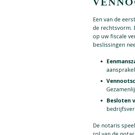
VENNO
Een van de eerst
de rechtsvorm. 
op uw fiscale ve
beslissingen ne
Eenmansz
aansprakel
Vennootsc
Gezamenlij
Besloten 
bedrijfsve
De notaris speel
rol van de notari