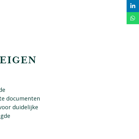
EIGEN
de
iste documenten
oor duidelijke
igde