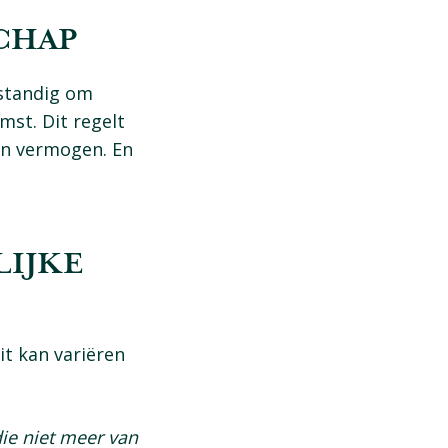
SCHAP
rstandig om
st. Dit regelt
an vermogen. En
LIJKE
t kan variëren
die niet meer van