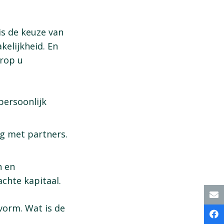
is de keuze van
kelijkheid. En
arop u
persoonlijk
g met partners.
n en
chte kapitaal.
svorm. Wat is de