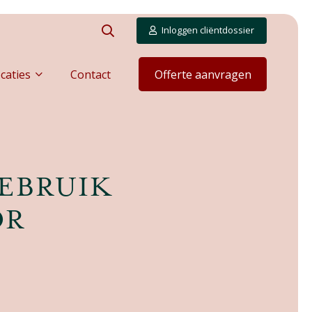
Inloggen cliëntdossier
caties
Contact
Offerte aanvragen
GEBRUIK
OR