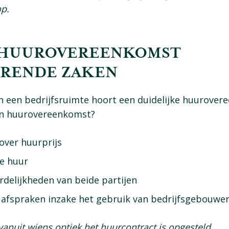
op.
: HUUROVEREENKOMST
ERENDE ZAKEN
an een bedrijfsruimte hoort een duidelijke huurove
een huurovereenkomst?
over huurprijs
e huur
delijkheden van beide partijen
 afspraken inzake het gebruik van bedrijfsgebouwe
 vanuit wiens optiek het huurcontract is opgesteld.