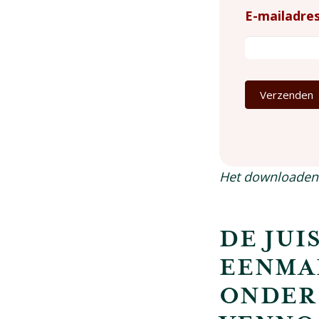
Checklist
E-mailadre
startende
onderneme
Verzenden
Het downloaden 
DE JUI
EENMA
ONDER