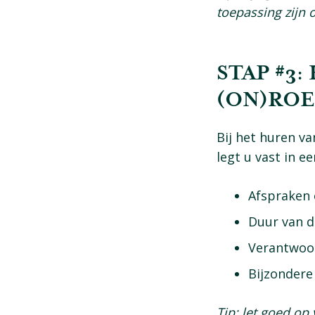
toepassing zijn 
STAP #3
(ON)RO
Bij het huren v
legt u vast in 
Afspraken 
Duur van d
Verantwoor
Bijzondere
Tip: let goed op