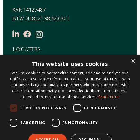
KVK 14127487
BTW NL8221.98.423.B01
LOCATIES
×
This website uses cookies
Maastricht-Airport Beek
We use cookies to personalise content, ads and to analyse our
Geleen
traffic. We also share information about your use of our site with
Gulpen
our advertising and analytics partners who may combine it with
Roermond
other information that you’ve provided to them or that they’ve
collected from your use of their services.
Read more
Sittard
STRICTLY NECESSARY
PERFORMANCE
Holtum
TARGETING
FUNCTIONALITY
ACCEPT ALL
DECLINE ALL
© 2026 Metis Notarissen